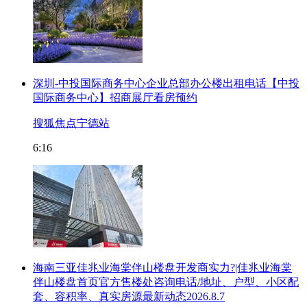
深圳-中投国际商务中心企业总部办公楼出租电话【中投
国际商务中心】招商展厅看房预约
搜狐焦点宁德站
6:16
海南三亚佳兆业海棠伴山楼盘开发商实力?|佳兆业海棠
伴山楼盘首页官方售楼处咨询电话/地址、户型、小区配
套、容积率、真实房源最新动态2026.8.7