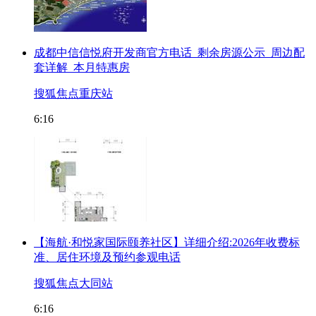
成都中信信悦府开发商官方电话_剩余房源公示_周边配
套详解_本月特惠房
搜狐焦点重庆站
6:16
【海航·和悦家国际颐养社区】详细介绍:2026年收费标
准、居住环境及预约参观电话
搜狐焦点大同站
6:16