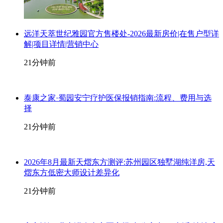
远洋天萃世纪雅园官方售楼处-2026最新房价|在售户型详
解|项目详情|营销中心
21分钟前
泰康之家·蜀园安宁疗护医保报销指南:流程、费用与选
择
21分钟前
2026年8月最新天熠东方测评:苏州园区独墅湖纯洋房,天
熠东方低密大师设计差异化
21分钟前