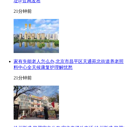
址@官网发布
21分钟前
家有失能老人怎么办,北京市昌平区天通苑北街道养老照
料中心全天候康复护理解忧愁
21分钟前