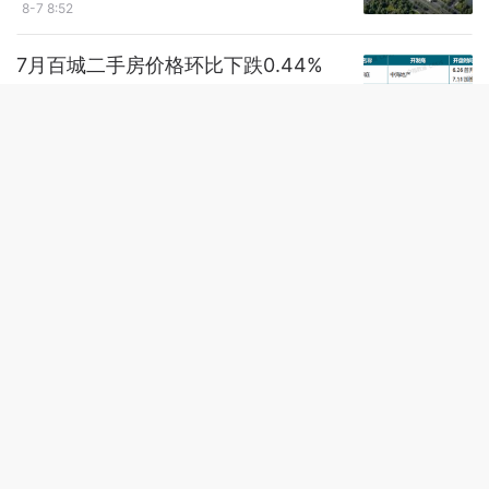
8-7 8:52
7全网AI热搜
7月百城二手房价格环比下跌0.44%
8-6 9:59
太仓-洞庭分秀(2026年苏州·洞庭分秀
项目)官方网站|洞庭分秀楼盘详情-户
型-价格‖2026年度最新评测
8-6 9:06
济宁2家!山东省2026年度第十三批房
地产开发企业资质名单发布
8-6 8:38
【楼市月报】株洲2026年6-7月房地产
市场月报