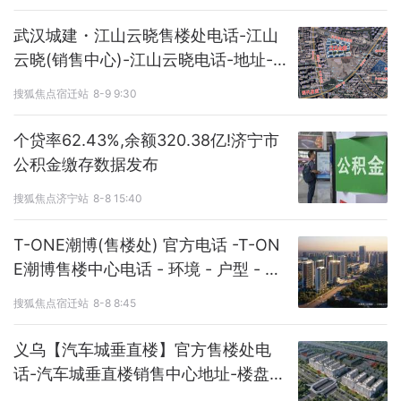
武汉城建・江山云晓售楼处电话-江山
云晓(销售中心)-江山云晓电话-地址-价
格-户型-楼盘详情-交房时间-周边配套
搜狐焦点宿迁站
8-9 9:30
个贷率62.43%,余额320.38亿!济宁市
公积金缴存数据发布
搜狐焦点济宁站
8-8 15:40
T-ONE潮博(售楼处) 官方电话 -T-ON
E潮博售楼中心电话 - 环境 - 户型 - 价
格 - 地址 - 楼盘详情 - 配套 - 电话 - 交
搜狐焦点宿迁站
8-8 8:45
房时间
义乌【汽车城垂直楼】官方售楼处电
话-汽车城垂直楼销售中心地址-楼盘详
情-最新房源-预约看房-价格@2026.8.