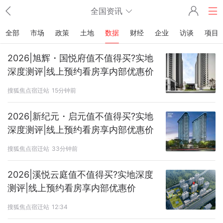
全国资讯
全部
市场
政策
土地
数据
财经
企业
访谈
项目
2026|旭辉・国悦府值不值得买?实地
深度测评|线上预约看房享内部优惠价
搜狐焦点宿迁站
15分钟前
2026|新纪元・启元值不值得买?实地
深度测评|线上预约看房享内部优惠价
搜狐焦点宿迁站
33分钟前
2026|溪悦云庭值不值得买?实地深度
测评|线上预约看房享内部优惠价
搜狐焦点宿迁站
12:34