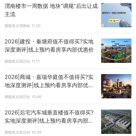
渭南楼市一周数据 地块“调规”后出让成
主流
搜狐焦点渭南站
11:20
2026|建投・秦塘府值不值得买?实地
深度测评|线上预约看房享内部优惠价
搜狐焦点宿迁站
11:11
2026|商城・嘉瑞华庭值不值得买?实
地深度测评|线上预约看房享内部优惠
价
搜狐焦点宿迁站
10:46
2026|后宅汽车城垂直楼值不值得买?
实地深度测评|线上预约看房享内部优
惠价
搜狐焦点宿迁站
10:39