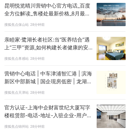
昆明悦览晴川营销中心官方电话_百度
全方位解读_售楼处最新价格_8月最新
购房优惠
搜狐焦点保山站
28分钟前
亲睦家·鹭湖长者社区:当“医养结合”遇
上“三甲”资源,如何构建长者健康的安全
闭环?
搜狐焦点孝感站
28分钟前
营销中心电话 | 中车津浦智汇港 | 滨海
新区中部新城 | 国企现房低密 | 龙湖物
业
搜狐焦点天津站
28分钟前
官方认证-上海中企财富世纪大厦写字
楼租赁部-电话-地址-入驻企业-用户评
价-首页网站-最新详情欢迎您
搜狐焦点锦州站
28分钟前