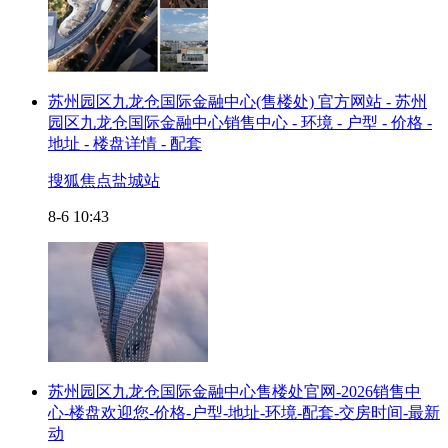
苏州园区九龙仓国际金融中心(售楼处) 官方网站 - 苏州
园区九龙仓国际金融中心销售中心 - 环境 - 户型 - 价格 -
地址 - 楼盘详情 - 配套
搜狐焦点盐城站
8-6 10:43
苏州园区九龙仓国际金融中心售楼处官网-2026销售中
心-楼盘欢迎您-价格-户型-地址-环境-配套-交房时间-最新
动