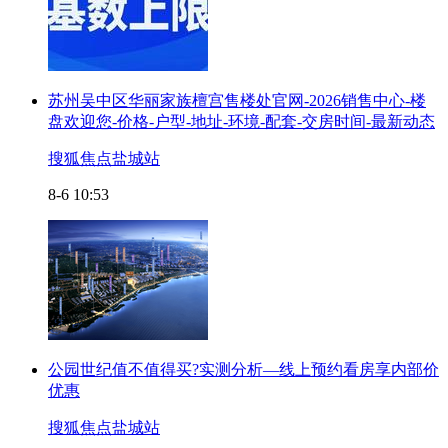
苏州吴中区华丽家族檀宫售楼处官网-2026销售中心-楼
盘欢迎您-价格-户型-地址-环境-配套-交房时间-最新动态
搜狐焦点盐城站
8-6 10:53
公园世纪值不值得买?实测分析—线上预约看房享内部价
优惠
搜狐焦点盐城站