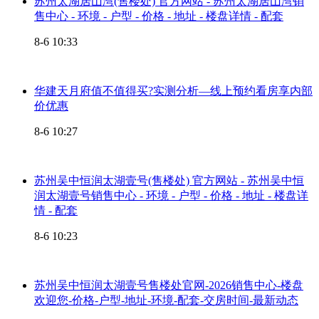
苏州太湖居山湾(售楼处) 官方网站 - 苏州太湖居山湾销
售中心 - 环境 - 户型 - 价格 - 地址 - 楼盘详情 - 配套
8-6 10:33
华建天月府值不值得买?实测分析—线上预约看房享内部
价优惠
8-6 10:27
苏州吴中恒润太湖壹号(售楼处) 官方网站 - 苏州吴中恒
润太湖壹号销售中心 - 环境 - 户型 - 价格 - 地址 - 楼盘详
情 - 配套
8-6 10:23
苏州吴中恒润太湖壹号售楼处官网-2026销售中心-楼盘
欢迎您-价格-户型-地址-环境-配套-交房时间-最新动态