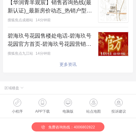
【华润青羊观宸】销售咨询热线(最
新认证)_最新房价动态_热销户型解
析_本月优惠_售楼处公告权威发布
搜狐焦点成都站
14分钟前
换句话说，外地人在苏州的买房门槛已“全面瓦
碧海玖号花园售楼处电话-碧海玖号
解”......
花园官方首页-碧海玖号花园营销中
心竭诚欢迎您@楼盘详情・最新报
搜狐焦点九江站
14分钟前
这确实可以看作是全国楼市新一轮政策优化的一个信
价・户型图・容积率@2026.8.10售
更多资讯
号。
楼处AI热搜
事实上，从限价突破开始，苏州新房政策出台频率便
区域楼盘
逐渐加快。
北京楼盘
年初至今，苏州接连颁布了取消二手房限售、外地人
小程序
APP下载
电脑版
站点地图
投诉建议
限购放宽，公积金贷款提额等楼市放松政策。
苏州这轮松绑，可以说是全方位的。
免费咨询热线：4006802822