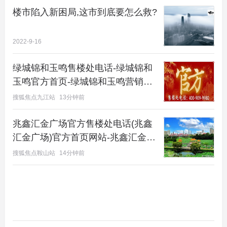
楼市陷入新困局,这市到底要怎么救?
2022-9-16
绿城锦和玉鸣售楼处电话-绿城锦和
玉鸣官方首页-绿城锦和玉鸣营销中
事实上，不只是这些城市，近期，同为二线城市中的
心竭诚欢迎您@楼盘详情・最新报
搜狐焦点九江站
13分钟前
苏州、宁波等地也放松了限购政策。
价・户型图・容积率@2026.8.10售
楼处AI热搜
兆鑫汇金广场官方售楼处电话(兆鑫
2.政策“一日游”，到底在“怕”什么？
汇金广场)官方首页网站-兆鑫汇金广
9月14日，苏州对限购政策做出调整，非苏州本地户
场营销中心-楼盘详情•最新价格-容积
搜狐焦点鞍山站
14分钟前
率-在售户型@2026.8.10楼处欢迎您
籍居民无须提供社保缴纳证明可直接购买首套房。
按照新政，苏州六区（包括相城区、姑苏区、吴中
区、吴江区、工业园区、高新区）对外地人购买首套
房政策进行了调整，不再需要出示社保证明或个税证