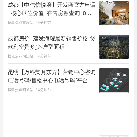
成都【中信信悦府】开发商官方电话
明。
_核心区位价值_在售房源查询_8月
最新购房福利
搜狐焦点重庆站
14分钟前
成都房价- 建发海耀最新销售价格-贷
款利率是多少-户型面积
搜狐焦点内江站
14分钟前
昆明【万科棠月东方】营销中心咨询
电话号码/售楼中心电话号码(平台最
新发布电话)
搜狐焦点昭通站
14分钟前