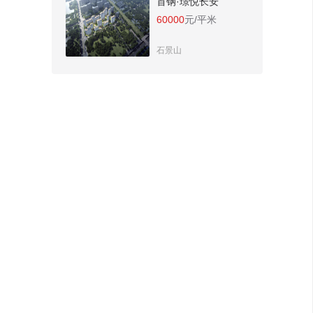
首钢·璟悦长安
60000
元/平米
石景山