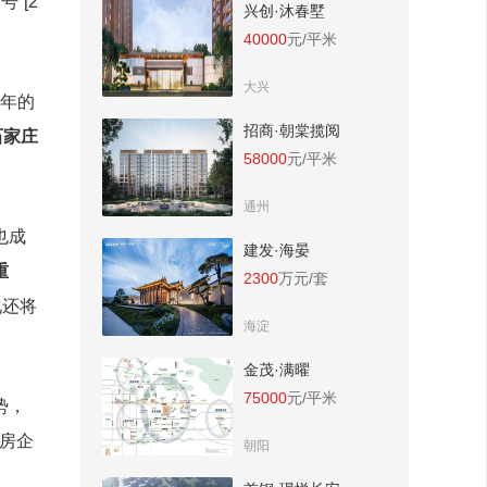
“[2
兴创·沐春墅
40000
元/平米
大兴
全年的
招商·朝棠揽阅
石家庄
58000
元/平米
通州
也成
建发·海晏
重
2300
万元/套
化还将
海淀
金茂·满曜
75000
元/平米
势，
判房企
朝阳