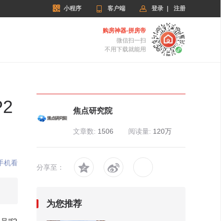


小程序

客户端
登录
|
注册
购房神器-拼房帝
微信扫一扫
不用下载就能用
2
焦点研究院
文章数:
1506
阅读量:
120万
手机看


分享至：
为您推荐