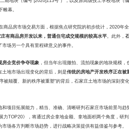
期地块（编号“[2020]113号”），以及原高级技工学校地块（编号
落下帷幕。
。在商品房市场交易方面，根据焦点研究院的初步统计，2020年
家庄有商品房开发以来，普通住宅成交规模的较高水平
。此外，
了市场另一个具有里程碑意义的事件。
现房企竞价争夺现象
，但当年出现撤拍、流拍现象的地块规模，
在土地市场出现变化的背后，则是
传统的房地产开发秩序正在被
秩序被颠覆、新的秩序被重塑”的背后，石家庄土地市场的深刻变
地和项目拓展能力，精当、准确、清晰研判石家庄市场前景与趋
展力TOP20》，将通过房企拿地金额、拿地面积两个角度，研
为市场各方判断市场趋势，进行战略决策提供有益借鉴与参考。