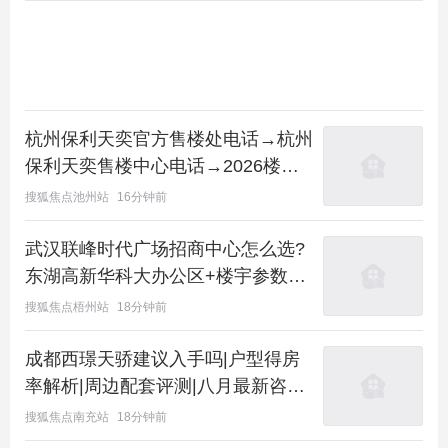
杭州保利天奕官方售楼处电话→杭州
保利天奕售楼中心电话→2026楼盘
百科→楼盘网站→楼盘测评→售楼中
搜狐焦点池州站
16分钟前
心电话→楼盘百科→24小时热线电
话
武汉联峰时代广场招商中心怎么选?
东湖高新华科大办公区+楼宇参数与
办公成本解析
搜狐焦点梧州站
18分钟前
成都西璟天骄建议入手吗|户型得房
率解析|周边配套评测|八月最新咨询
电话
搜狐焦点南充站
18分钟前