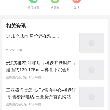
微信好友
朋友圈
微博
相关资讯
这几个城市,房价还在涨......
2022-10-26
#好房推荐!沣和居→楼盘开盘时间→
建面约139-175㎡→禅意下沉会所→
全龄景观园林
搜狐焦点西安站
16分钟前
三亚盛海棠怎么样?售楼中心-楼盘详
情-售楼部电话-三亚房产首页网站
搜狐焦点丽江站
16分钟前