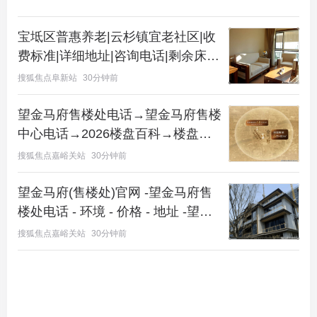
宝坻区普惠养老|云杉镇宜老社区|收
声明：研究成果归焦点研究院所有，任何机构或个人
费标准|详细地址|咨询电话|剩余床位
未经授权，不得转载、引用和解读。
详情
搜狐焦点阜新站
30分钟前
榜单解读
望金马府售楼处电话→望金马府售楼
中心电话→2026楼盘百科→楼盘网
2020年全年昆明土地市场综述
站→楼盘测评→售楼中心电话→楼盘
搜狐焦点嘉峪关站
30分钟前
土地交易“量跌价稳”
百科→24小时热线电话→望金马府
楼盘欢迎您!
望金马府(售楼处)官网 -望金马府售
据焦点研究院统计，2020年全年，昆明市通过公开市
楼处电话 - 环境 - 价格 - 地址 -望金
场交易的房地产开发用地共257宗，较2019年减少51
马府楼盘详情 - 配套 - 电话 - 交房时
搜狐焦点嘉峪关站
30分钟前
宗；成交占地面积873.38万平方米，较2019年同期
间 - 配套 - 电话
下降4.12%；成交金额685.88亿元，同比下降20.8
4%；成交建筑面积2417.58万平方米，同比下降21.7
0%；综合楼面价2837.04元/平方米，同比上升1.0