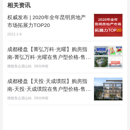
相关资讯
权威发布 | 2020年全年昆明房地产
市场拓展力TOP20
2021-1-6
成都楼盘【菁弘万科·光曜】购房指
南-菁弘万科·光曜在售户型价格-售楼
咨询电话
搜狐焦点眉山站
28分钟前
成都楼盘【天投·天成璞院】购房指
南-天投·天成璞院在售户型价格-售楼
咨询电话
搜狐焦点眉山站
29分钟前