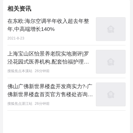
相关资讯
在东欧:海尔空调半年收入超去年整
年,中高端增长140%
2021-8-23
上海宝山区怡景养老院实地测评|罗
泾花园式医养机构,配套怡福护理院,
宝山北部家庭优选
搜狐焦点本溪站
26分钟前
佛山广佛新世界楼盘开发商实力?-广
佛新世界楼盘首页官方售楼处咨询电
话/地址、户型、小区配套、容积
搜狐焦点湛江站
26分钟前
率、真实房源最新动态2026.8.7