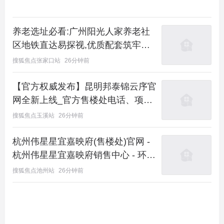
养老选址必看:广州阳光人家养老社
区地铁直达易探视,优质配套筑牢晚
年安心保障
搜狐焦点张家口站
26分钟前
【官方权威发布】昆明邦泰锦云序官
网全新上线_官方售楼处电话、项目
地址、户型价格、楼盘配套公示
搜狐焦点玉溪站
26分钟前
杭州伟星星宜嘉映府(售楼处)官网 -
杭州伟星星宜嘉映府销售中心 - 环境
- 户型 - 价格 - 地址 - 楼盘详情 - 配
搜狐焦点池州站
26分钟前
套 - 电话 - 交房时间