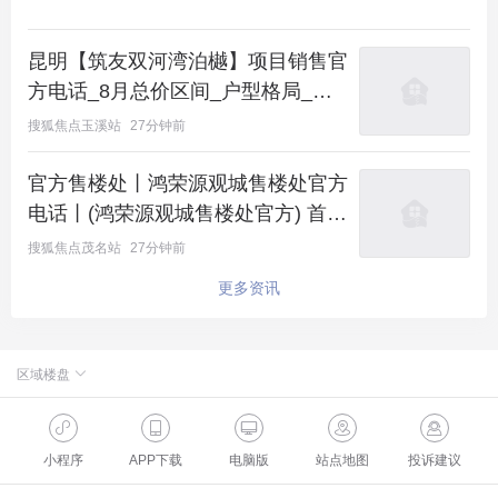
昆明【筑友双河湾泊樾】项目销售官
方电话_8月总价区间_户型格局_购
房优惠政策_周边生活配套
搜狐焦点玉溪站
27分钟前
官方售楼处丨鸿荣源观城售楼处官方
电话丨(鸿荣源观城售楼处官方) 首
页-鸿荣源观城销售中
搜狐焦点茂名站
27分钟前
更多资讯
区域楼盘
北京楼盘
小程序
APP下载
电脑版
站点地图
投诉建议