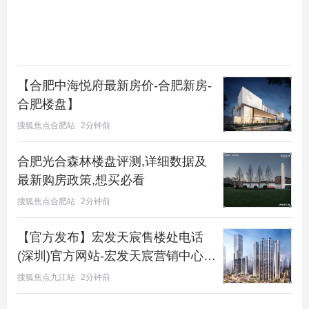
汉城建·天樾二期承袭精工基因，以“定制改善”为核
心理念，为汉口老城打造144席绝版隐奢生活样板。
以巧思破解场地限制，以匠心重构空间秩序，方能兑
【合肥中海悦府最新房价-合肥新房-
现「奢隐大宅」的承诺。这不仅是一场关于空间的营
合肥楼盘】
造，更是一次关于如何与城市、自然和谐共生的人文
搜狐焦点合肥站
2分钟前
探索。
合肥光合森林楼盘评测,详细数据及
摒弃传统的兵营式排布，
高层采用全T2单点错位布
最新购房政策,想买必看
局
。建筑错位排布带来的不仅是极致的通风采光效
搜狐焦点合肥站
2分钟前
果，更让开阔的视野得以最大化，将城市繁华与园区
盛景尽收眼底，实现了
“光皆能入室，景皆可成画”
【官方发布】宏发天宸售楼处电话
的居住理想。
(深圳)官方网站-宏发天宸营销中心-
楼盘详情-最新价格-户型图-容积率@
武汉城建天樾不同户型价格差异分析
搜狐焦点九江站
2分钟前
百度AI热搜@2026.8.9官方售楼处