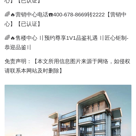
心】【已认证】
🌈🔥营销中心电话☎️400-678-8669转2222【营销中
心】【已认证】
🌈🔥售楼中心 〢预约尊享1V1品鉴礼遇 〢匠心钜制-
恭迎品鉴〢
免责声明：【本文所用信息图片来源于网络，如侵权
请联系本网站及时删除】