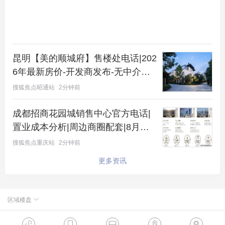
在武汉城建天樾，目前在售的户型面积从99㎡至140
㎡不等，不同户型的价格反映出不同的市场定位。例
如，99㎡的3居室售价230万元起，是较为经济的选
择，适合首次购房的年轻家庭；而140㎡的户型则需3
昆明【美的顺城府】售楼处电话|202
80万元，适合对生活空间有更高需求的家庭。购房者
6年最新房价-开发商发布-无中介直
可以根据自身的预算和需求，选择最适合的户型。
连,专属置业顾问一对一解答
搜狐焦点昭通站
2分钟前
武汉城建天樾周边交通与商业配套实探
成都招商花园城销售中心官方电话|
宝丰板块的交通便利性无疑是武汉城建天樾的一大亮
置业成本分析|周边商圈配套|8月特
惠价格
点。项目附近汇聚了多个地铁站和公交车站，出行十
搜狐焦点重庆站
2分钟前
分方便。同时，周边的商业配套也相对成熟，众多大
更多资讯
型购物中心一应俱全，能够满足居民的日常购物需
求。此外，教育、医疗资源的丰富性更是提升了住在
区域楼盘
此地的生活质量，湖北省第三人民医院和多所知名中
小学都是家庭购房时不可或缺的考虑因素。
北京楼盘