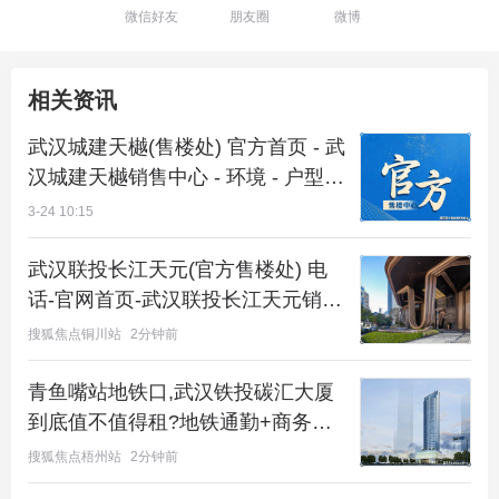
微信好友
朋友圈
微博
武汉城建天樾由武汉城建天樾置业有限公司开发，共
相关资讯
规划有11栋楼，预计可容纳1364户家庭。该项目的
容积率为4.92，绿化率达到30%。这为居民提供了相
武汉城建天樾(售楼处) 官方首页 - 武
对宽敞的居住环境与良好的生态景观。通过对其在售
汉城建天樾销售中心 - 环境 - 户型 -
价格 - 地址 - 楼盘详情 - 配套 - 电话
户型的分析，我们发现各种面积段的3居户型均朝南
3-24 10:15
- 配套 - 电话 - 交房时间
布局，以保证充足的日照和优质的居住体验。
武汉联投长江天元(官方售楼处) 电
在武汉硚口崇仁路沉淀百年的文脉之上，一场关于理
话-官网首页-武汉联投长江天元销售
中心 - 价格 - 地址 - 楼盘详情 - 配套
想生活的革新正悄然启幕。这里，不仅是居所的升
搜狐焦点铜川站
2分钟前
- 电话 - 交房时间 - 配套 - 电话 - 交
级，更是一场关于生活、圈层与精神的「定制改
房时间
青鱼嘴站地铁口,武汉铁投碳汇大厦
善」。
到底值不值得租?地铁通勤+商务配
当汉口老城的繁华烟火与宁静致远的隐奢大宅相互交
套一次讲透
搜狐焦点梧州站
2分钟前
织，共同演绎“小隐于野，大隐于市”的人居画卷。
武