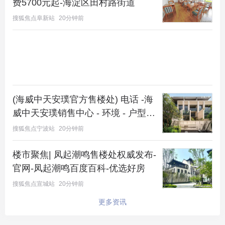
费5700元起-海淀区田村路街道
搜狐焦点阜新站
20分钟前
(海威中天安璞官方售楼处) 电话 -海
威中天安璞销售中心 - 环境 - 户型 -
价格 - 地址 - 楼盘详情 - 配套 - 电话
搜狐焦点宁波站
20分钟前
- 售楼处位置 - 配套 - 电话 - 交房时
间
楼市聚焦| 凤起潮鸣售楼处权威发布-
官网-凤起潮鸣百度百科-优选好房
搜狐焦点宣城站
20分钟前
更多资讯