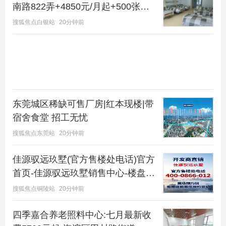
南路822弄+4850元/月起+500张床
位
搜狐焦点白银站
20分钟前
东莞城区稀缺可售厂房|红本现楼|带
宿舍食堂 招工无忧
搜狐焦点东莞站
20分钟前
佳源驭远玖墅(官方售楼处电话)官方
首页-佳源驭远玖墅销售中心-楼盘详
情-环境-户型-价格-地址-配套-电话-
搜狐焦点铜陵站
20分钟前
项目介绍-交房时间-配套全解析
四季嘉合养老照料中心:七月最新收