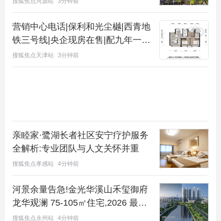
搜狐焦点河源站
3分钟前
写字楼电话-办公室电话 2026年8月
营销中心电话|保利和光尘樾|西青地
铁三号线|央企现房在售|配九年一贯
制
搜狐焦点天津站
3分钟前
亲睦家·鹭湖长者社区安宁疗护服务
全解析:专业团队与人文关怀并重
搜狐焦点孝感站
4分钟前
河景余量告急!金光华溪山禾玺御府
龙华观澜 75‑105㎡住宅,2026 最新
折扣房源交房详情查询!
搜狐焦点永州站
4分钟前