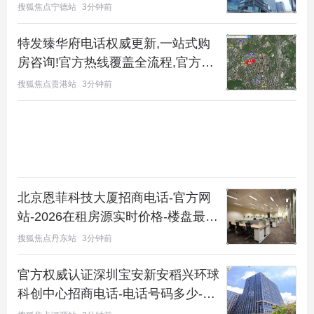
看房预约
搜狐焦点宁德站
3分钟前
特发臻华府电话权威更新,一站式购
房咨询!官方热线覆盖全流程,官方唯
一热线正式公示规避购房骚扰风险
搜狐焦点贵港站
3分钟前
北京恩菲科技大厦招商电话-官方网
站-2026在租房源实时价格-楼盘最新
详情-租赁中心欢迎您
搜狐焦点丹东站
3分钟前
官方权威认证深圳宝安新安稻兴环球
科创中心招商电话-电话号码多少-物
业电话-招商中心电话-租赁中心电话-