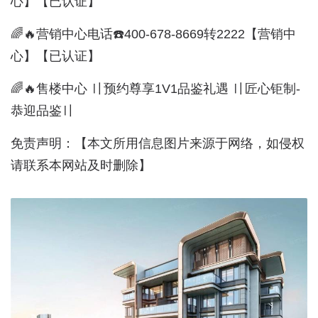
心】【已认证】
🌈🔥营销中心电话☎️400-678-8669转2222【营销中
心】【已认证】
🌈🔥售楼中心 〢预约尊享1V1品鉴礼遇 〢匠心钜制-
恭迎品鉴〢
免责声明：【本文所用信息图片来源于网络，如侵权
请联系本网站及时删除】