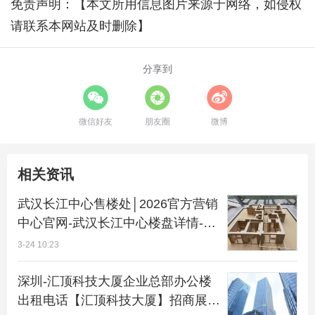
免责声明：【本文所用信息图片来源于网络，如侵权
请联系本网站及时删除】
分享到
微信好友
朋友圈
微博
相关资讯
武汉长江中心售楼处│2026官方营销
中心官网-武汉长江中心楼盘详情-价
格/户型图/地址/配套/交房时间/咨询
3-24 10:23
电话/前台客服电话
深圳-汇顶科技大厦企业总部办公楼
出租电话【汇顶科技大厦】招商展厅