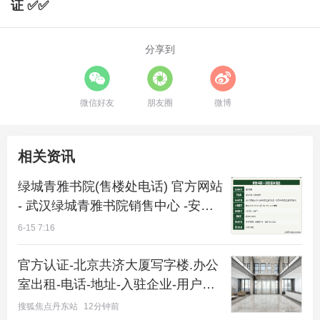
证 ✅✅
分享到
微信好友
朋友圈
微博
相关资讯
绿城青雅书院(售楼处电话) 官方网站
- 武汉绿城青雅书院销售中心 -安澜
上海价格 - 地址 - 楼盘详情 - 配套 -
6-15 7:16
电话 - 交房时间 - 配套 - 电话 - 交房
时间
官方认证-北京共济大厦写字楼.办公
室出租-电话-地址-入驻企业-用户评
价-写字楼租赁部首页网站-最新详情
搜狐焦点丹东站
12分钟前