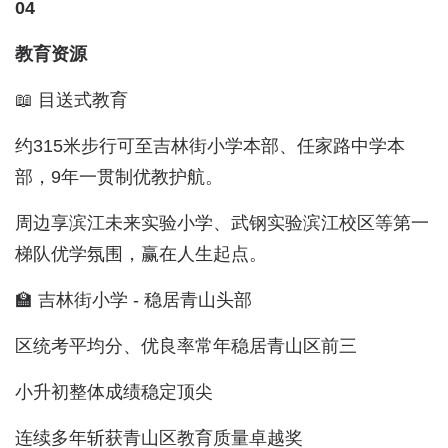
04
教育资源
📖 目送式教育
约315米步行可至吉林街小学本部、任家路中学本
部，9年一贯制优教护航。
周边享滨江未来实验小学、武钢实验滨江校区等第一
梯队优学氛围，赢在人生起点。
🏫 吉林街小学 - 稳居青山头部
区统考平均分、优良率常年稳居青山区前三
小升初整体成绩稳定顶尖
连续多年斩获青山区教育质量卓越奖