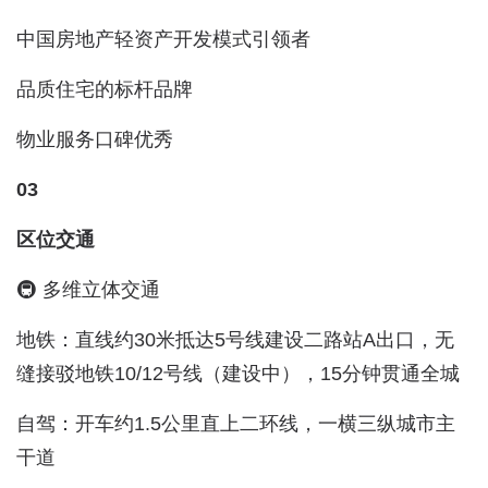
中国房地产轻资产开发模式引领者
品质住宅的标杆品牌
物业服务口碑优秀
03
区位交通
🚇 多维立体交通
地铁：直线约30米抵达5号线建设二路站A出口，无
缝接驳地铁10/12号线（建设中），15分钟贯通全城
自驾：开车约1.5公里直上二环线，一横三纵城市主
干道