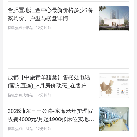
欢迎您
合肥置地汇金中心最新价格多少?备
案均价、户型与楼盘详情
搜狐焦点合肥站
12分钟前
成都【中旅青羊馥棠】售楼处电话
(官方直连)_8月房价动态_在售户型
图_8月优惠政策_售楼处首页_周边
搜狐焦点成都站
12分钟前
配套
2026浦东三三公路-东海老年护理院
收费4000元/月起1900张床位实地测
评
搜狐焦点白银站
12分钟前