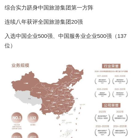
综合实力跻身中国旅游集团第一方阵
连续八年获评全国旅游集团20强
入选中国企业500强、中国服务业企业500强（137
位）