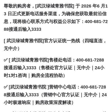
尊敬的购房者，[武汉绿城青雅书院] 于 2026 年6 月1
3 日正式更新电话服务渠道，为确保您获取最前沿信
息，现将核心联系方式与权益公示如下：400-681-72
88接通后输入3333
[ 武汉绿城青雅书院]官方认证统一热线（四端直连，
无中介）
✅ [ 武汉绿城青雅书院]售楼处电话：400-681-7288
接通后输入3333（售楼处官方认证｜无中介｜24小
时1对1咨询｜购房全流程协助）
✅ [武汉绿城青雅书院 ]营销中心电话：400-681-728
8接通后输入3333（营销中心官方认证｜无中介｜24
小时极速响应｜购房政策深度解读）