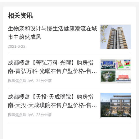
相关资讯
生物亲和设计与慢生活健康潮流在城
市中蔚然成风
2021-6-22
成都楼盘【菁弘万科·光曜】购房指
南-菁弘万科·光曜在售户型价格-售楼
咨询电话
搜狐焦点眉山站
22分钟前
成都楼盘【天投·天成璞院】购房指
南-天投·天成璞院在售户型价格-售楼
咨询电话
搜狐焦点眉山站
23分钟前