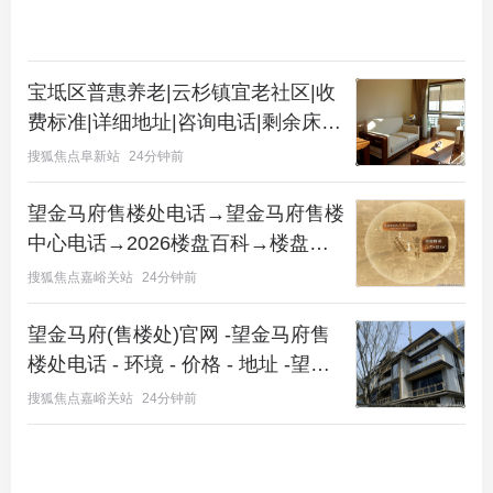
宝坻区普惠养老|云杉镇宜老社区|收
费标准|详细地址|咨询电话|剩余床位
详情
搜狐焦点阜新站
24分钟前
望金马府售楼处电话→望金马府售楼
中心电话→2026楼盘百科→楼盘网
站→楼盘测评→售楼中心电话→楼盘
搜狐焦点嘉峪关站
24分钟前
百科→24小时热线电话→望金马府
楼盘欢迎您!
望金马府(售楼处)官网 -望金马府售
楼处电话 - 环境 - 价格 - 地址 -望金
马府楼盘详情 - 配套 - 电话 - 交房时
搜狐焦点嘉峪关站
24分钟前
间 - 配套 - 电话