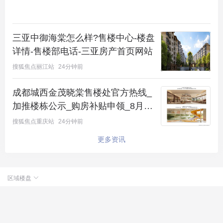
三亚中御海棠怎么样?售楼中心-楼盘
详情-售楼部电话-三亚房产首页网站
搜狐焦点丽江站
24分钟前
成都城西金茂晓棠售楼处官方热线_
加推楼栋公示_购房补贴申领_8月最
新价格
搜狐焦点重庆站
24分钟前
更多资讯
区域楼盘
北京楼盘
小程序
APP下载
电脑版
站点地图
投诉建议