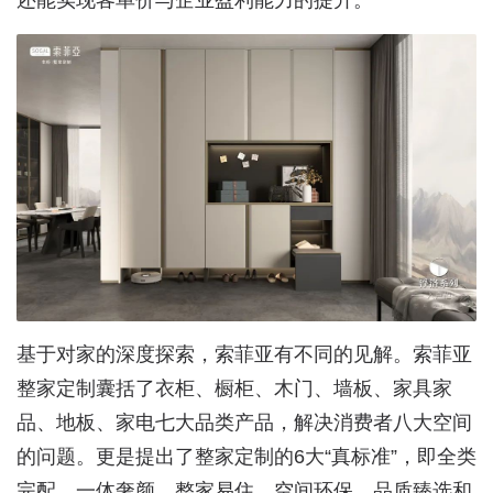
基于对家的深度探索，索菲亚有不同的见解。索菲亚
整家定制囊括了衣柜、橱柜、木门、墙板、家具家
品、地板、家电七大品类产品，解决消费者八大空间
的问题。更是提出了整家定制的6大“真标准”，即全类
完配、一体奢颜、整家易住、空间环保、品质臻选和