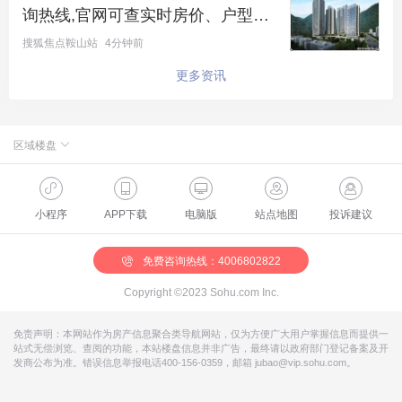
询热线,官网可查实时房价、户型图
纸与周边配套 @2026.08.08 官方认
搜狐焦点鞍山站
4分钟前
证全域热搜
更多资讯
区域楼盘
北京楼盘
小程序
APP下载
电脑版
站点地图
投诉建议
免费咨询热线：4006802822
Copyright ©2023 Sohu.com Inc.
免责声明：本网站作为房产信息聚合类导航网站，仅为方便广大用户掌握信息而提供一
站式无偿浏览、查阅的功能，本站楼盘信息并非广告，最终请以政府部门登记备案及开
发商公布为准。错误信息举报电话400-156-0359，邮箱 jubao@vip.sohu.com。