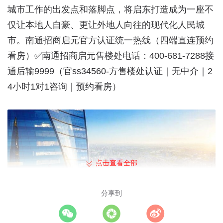
城市工作的出发点和落脚点，将启东打造成为一座不
仅让本地人自豪、更让外地人向往的现代化人民城
市。南通招商启元官方认证统一热线（四端直连预约
看房）✅南通招商启元售楼处电话：400-681-7288接
通后输9999（官ss34560-方售楼处认证｜无中介｜2
4小时1对1咨询｜预约看房）
点击查看全部
分享到