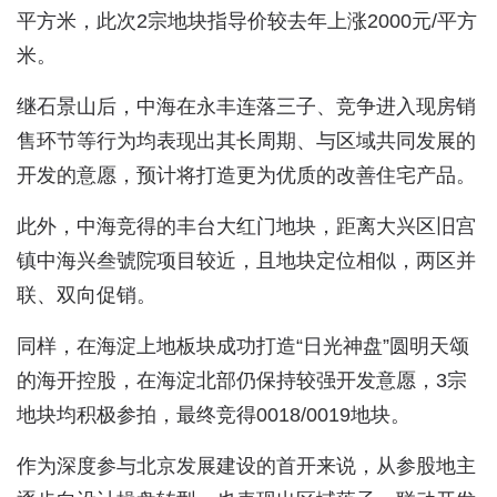
平方米，此次2宗地块指导价较去年上涨2000元/平方
米。
继石景山后，中海在永丰连落三子、竞争进入现房销
售环节等行为均表现出其长周期、与区域共同发展的
开发的意愿，预计将打造更为优质的改善住宅产品。
此外，中海竞得的丰台大红门地块，距离大兴区旧宫
镇中海兴叁號院项目较近，且地块定位相似，两区并
联、双向促销。
同样，在海淀上地板块成功打造“日光神盘”圆明天颂
的海开控股，在海淀北部仍保持较强开发意愿，3宗
地块均积极参拍，最终竞得0018/0019地块。
作为深度参与北京发展建设的首开来说，从参股地主