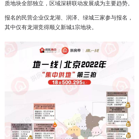
质地块全部独立，区域深耕联动发展成为主要趋势。
报名的民营企业仅龙湖、润泽、绿城三家参与报名，
其中仅有龙湖竞得顺义新城1宗地块。