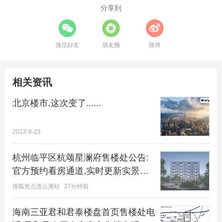
分享到
微信好友
朋友圈
微博
相关资讯
北京楼市,这次变了......
2022-9-23
杭州临平区杭颂星澜府售楼处公告:
官方预约看房通道,实时更新实景样
板间及交付标准,杭颂星澜府最新项
搜狐焦点连云港站
37分钟前
目详情
海南三亚君和君泰楼盘首页售楼处电