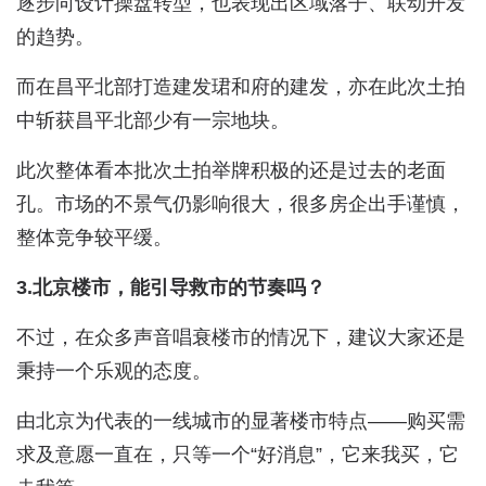
逐步向设计操盘转型，也表现出区域落子、联动开发
的趋势。
而在昌平北部打造建发珺和府的建发，亦在此次土拍
中斩获昌平北部少有一宗地块。
此次整体看本批次土拍举牌积极的还是过去的老面
孔。市场的不景气仍影响很大，很多房企出手谨慎，
整体竞争较平缓。
3.北京楼市，能引导救市的节奏吗？
不过，在众多声音唱衰楼市的情况下，建议大家还是
秉持一个乐观的态度。
由北京为代表的一线城市的显著楼市特点——购买需
求及意愿一直在，只等一个“好消息”，它来我买，它