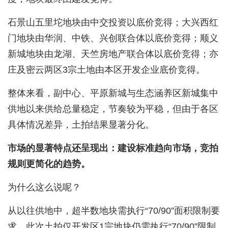
石景山五里坨地块由中交投资以底价竞得；大兴西红
门地块由华润、中铁、兴创联合体以底价竞得；顺义
新城地块由龙湖、天竺房地产联合体以底价竞得；亦
庄及密云两区3宗土地由本区开发企业底价竞得。
整体来看，副中心、平原新城与生态涵养区新城集中
供地以来供给总量稳定，节奏较为平稳，但由于各区
具体情况差异，土拍结果显著分化。
市场的显著特点还呈现出：建设标准趋向市场，竞拍
规则更简化的趋势。
为什么这么说呢？
从以往供地中，超半数地块需执行“70/90”面积限制要
求，此次土拍仅开发区1宗地块仍需执行“70/90”限制