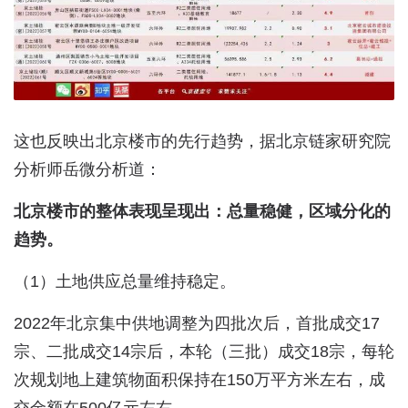
这也反映出北京楼市的先行趋势，据北京链家研究院
分析师岳微分析道：
北京楼市的整体表现呈现出：总量稳健，区域分化的
趋势。
（1）土地供应总量维持稳定。
2022年北京集中供地调整为四批次后，首批成交17
宗、二批成交14宗后，本轮（三批）成交18宗，每轮
次规划地上建筑物面积保持在150万平方米左右，成