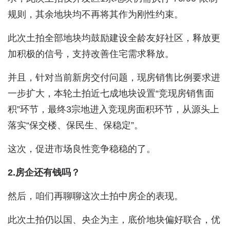
规则，其余地块均不再将其作为刚性约束。
此次土拍全部地块均鼓励建设全龄友好社区，释放更
加积极的信号，支持改善住宅需求释放。
并且，针对当前新房交付问题，现房销售比例要求进
一步扩大，本轮土拍近七成地块设置“竞现房销售面
积”环节，最终3宗地进入竞现房面积环节，从源头上
落实“保交楼、保民生、保稳定”。
这次，促进市场良性竞争稳稳的了。
2.房企还有钱吗？
然后，咱们再聊聊这次土拍中房企的表现。
此次土拍仍以国、央企为主，底价地块偏好联合，优