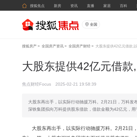

搜狐焦点
新房
资讯
直播
家居
百科

全国
搜狐房产
>
全国房产资讯
>
全国房产财经
>
大股东提供42亿元借款,
大股东提供42亿元借款
焦点财经Focus
2025-02-21 19:58:39
大股东再出手，以实际行动驰援万科。2月21日，万科
深铁集团拟向万科提供股东借款，借款金额为42亿元，
大股东再出手，以实际行动驰援万科。2月21日