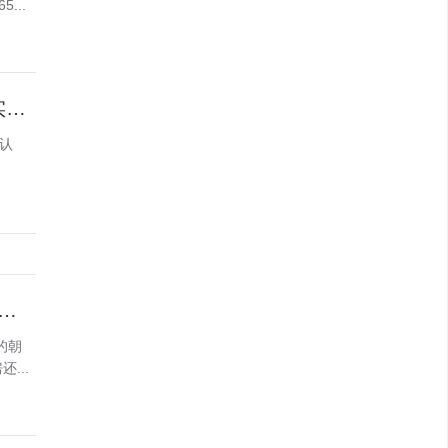
...
海南陵水臻海樾楼盘首页官方认证2026售楼处/营销中心座机电话➢更新实时|臻海樾楼盘房价折扣➢户型➢配套➢交房时间
已认
兼顾的新房,深铁睿著科学城核心板块,发展潜力可观,深铁睿著精装美宅,致电售楼处电话获取一手楼盘参考资料
的朝
...