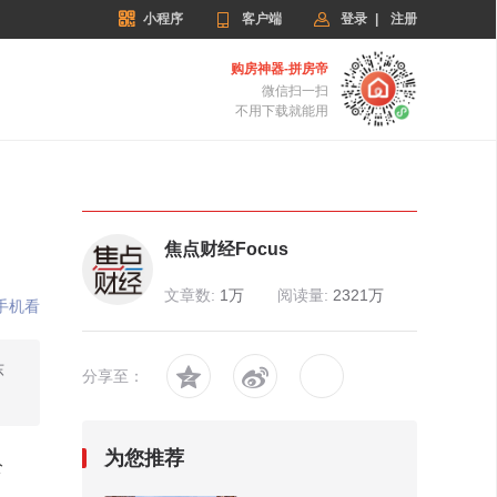


小程序

客户端
登录
|
注册
购房神器-拼房帝
微信扫一扫
不用下载就能用
焦点财经Focus
文章数:
1万
阅读量:
2321万
手机看
东


分享至：
为您推荐
公