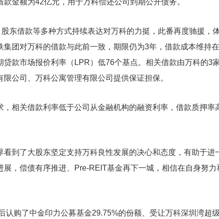
借款金额为42亿元，用于万科偿还公司到期公开债务。
购、股东借款等多种方式持续表达对万科的力挺，此番再度驰援，
集团对万科的借款与此前一致，期限仍为3年，借款成本维持在2
期贷款市场报价利率（LPR）低76个基点。相关借款由万科的3
有限公司、万科公寓管理有限公司提供保证担保。
求，相关借款利率低于公司从金融机构的融资利率，借款质押率
界看到了大股东坚定支持万科良性发展的决心和态度，有助于进
，偿债有序推进、Pre-REIT基金再下一城，相信在自身努力
后认购了中金印力公募基金29.75%的份额、受让万科深圳湾超