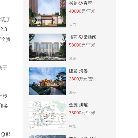
兴创·沐春墅
40000
元/平米
体现了
大兴
.3
招商·朝棠揽阅
家全资
58000
元/平米
通州
高于
建发·海晏
2300
万元/套
海淀
一步
金茂·满曜
和各
75000
元/平米
朝阳
级总部