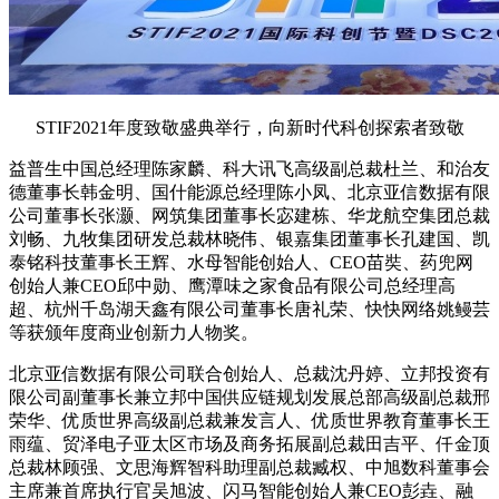
STIF2021年度致敬盛典举行，向新时代科创探索者致敬
益普生中国总经理陈家麟、科大讯飞高级副总裁杜兰、和治友
德董事长韩金明、国什能源总经理陈小凤、北京亚信数据有限
公司董事长张灏、网筑集团董事长宓建栋、华龙航空集团总裁
刘畅、九牧集团研发总裁林晓伟、银嘉集团董事长孔建国、凯
泰铭科技董事长王辉、水母智能创始人、CEO苗奘、药兜网
创始人兼CEO邱中勋、鹰潭味之家食品有限公司总经理高
超、杭州千岛湖天鑫有限公司董事长唐礼荣、快快网络姚鳗芸
等获颁年度商业创新力人物奖。
北京亚信数据有限公司联合创始人、总裁沈丹婷、立邦投资有
限公司副董事长兼立邦中国供应链规划发展总部高级副总裁邢
荣华、优质世界高级副总裁兼发言人、优质世界教育董事长王
雨蕴、贸泽电子亚太区市场及商务拓展副总裁田吉平、仟金顶
总裁林顾强、文思海辉智科助理副总裁臧权、中旭数科董事会
主席兼首席执行官吴旭波、闪马智能创始人兼CEO彭垚、融