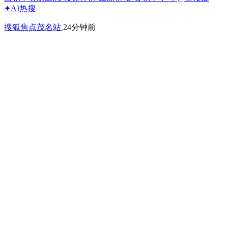
✦AI热搜
搜狐焦点茂名站
24分钟前
楼市热搜焦点:杭州建发云之城售楼处电话→杭州建发云之城
首页热搜24小时电话→最新房价→楼盘百科详情→营销中心最
新发布@售楼处中心
搜狐焦点池州站
24分钟前
最新售楼处发布丨招商海晏府售楼处电话丨(招商海晏府)官方
网站-招商海晏府营销中心欢迎您·楼盘详情-最新价格-容积率-
户型@售楼处✦AI热搜
搜狐焦点茂名站
25分钟前
佛山海逸文汇轩楼盘开发商实力?-海逸文汇轩楼盘首页官方售
楼处咨询电话/地址、户型、小区配套、容积率、真实房源最