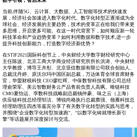
数字引领，智启未来
当前,伴随5G、云计算、大数据、人工智能等技术的快速发
展，经济社会加速进入数字化时代。数字化转型正逐渐成为全
球社会、经济发展的主要趋势，技术的变革正在给我们带来更
多思维，开启更多可能。在这一时代背景下，如何顺应新一轮
科技革命和产业趋势变革？如何利用数据和数字技术,进一步
提升科技创新能力，打造数字经济新优势？
在STIF2021国际科创节上，中央财经大学数字财经研究中心
主任陈波、北京工商大学商业经济研究所所长洪涛、中央财经
大学教授，博导王卉彤、北京亚信数据有限公司联合创始人、
总裁沈丹婷、原沃尔玛中国区副总裁，万达体育全球首席财务
官，华盟财税科技 CEO廖红晖、中保数智科技有限公司总经
理俞荣军、美云智数财务云产品售前负责人高飒、唯链科技
CMO夏怡运、孪数科技战略副总裁钱仲豪、味之云（上海）
供应链科技总经理邹洁、博锐尚格执行总裁窦强、领雁科技总
经理助理伍四杰等嘉宾分享了有关数字化转型的实践与思考，
并围绕“企业数字化转型加速跑”、“以数字化铸就增长新引
擎”等话题展开深度探讨与交流。