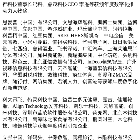
都科技董事长冯科、鼎茂科技CEO 李遥等获颁年度数字化推
动力人物奖。
思爱普（中国）有限公司、文思海辉智科、鹏博士集团、益博
睿中国、立邦中国、希尔威矿业、玛氏箭牌中国、阿特拉斯·
科普柯中国、红豆集团、SKECHERS斯凯奇、中电金信、美
云智数、小米可穿戴、值得买科技、华强电子网、日日顺供应
链、七匹狼、舍得酒业、飞书深诺、广汇汽车、上海莱迪思半
导体有限公司、如果新能源、新瑞鹏集团、中企筑链、头豹科
技、橙色云、北京亚信数据有限公司、inDeco领筑智造、广州
视臻信息科技有限公司、云圣智能、上海望繁信科技有限公
司、华盟财税科技、数族科技、疯狂体育、潮漫和ZMAX品
牌、随行付、网筑集团、君润人力、创富港等获颁年度数字化
创新典范奖。
科大讯飞、特灵科技中国、益普生多元健康、嘉吉、佳通轮
胎、Align Technology爱齐科技、凯乐士科技、云鲸智能、创
米科技、深圳市蓝凌软件股份有限公司、药兜网、北京术锐技
术有限公司、鹰潭味之家食品有限公司、椭圆时空、木仓科
技、唯链科技等获颁年度科创引领企业。
立邦中国、洋码头、中保数智、同程旅行、来酷科技有限公