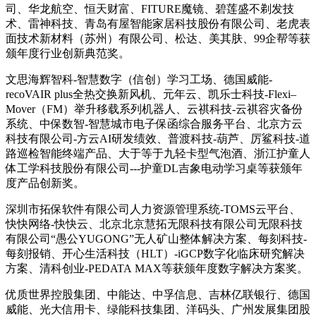
司、华龙航空、恒天财富、FITURE魔镜、碧莲盛不剃发技
术、雷神科技、青岛有屋智能家居科技股份有限公司、老虎表
面技术新材料（苏州）有限公司、松达、美其肤、99企帮等获
颁年度行业创新典范奖。
文思海辉智科-智慧数字（信创）学习工场、德国威能-
recoVAIR plus全热交换新风机、元年云、凯乐士科技-Flexi‒
Mover（FM）举升移载系列机器人、云祺科技-云祺容灾备份
系统、中保数智-智慧城市电子保函综合服务平台、北京方云
科技有限公司-方云AI研发绩效、普渡科技-葫芦、厉鲨科技-道
路巡检智能终端产品、大于等于九轻卡型气泡酒、浙江护童人
体工学科技股份有限公司---护童DL吉象电动学习桌等获颁年
度产品创新奖。
深圳市拓保软件有限公司人力资源管理系统-TOMS云平台、
快快网络-快快云、北京北京慧拓无限科技有限公司无限科技
有限公司“愚公YUGONG”无人矿山整体解决方案、每刻科技-
每刻报销、开心生活科技（HLT）-iGCP数字化临床研究解决
方案、清科创业-PEDATA MAX等获颁年度数字解决方案奖。
优质世界控股集团、中能达、中孚信息、吉林亿联银行、德国
威能、光大信用卡、绿能科技集团、洋码头、广州发展集团股