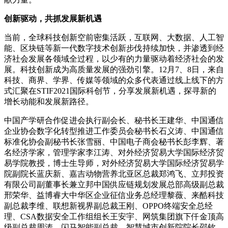
创新驱动，共抓发展新机遇
当前，全球科技创新空前密集活跃，互联网、大数据、人工智
能、区块链等新一代数字技术创新步伐持续加快，并渗透到经
济社会发展各领域全过程，以少有的力量驱动着经济社会的发
展。科技创新成为高质量发展的强劲引擎。12月7、8日，来自
科技、商界、学界、传媒等领域的众多代表通过线上线下的方
式汇聚在STIF2021国际科创节，分享发展新机遇，探寻新的
增长动能和发展新路径。
中国产学研合作促进会执行副会长、秘书长王建华、中国通信
企业协会数字化转型推进工作委员会秘书长石义涛、中国通信
标准化协会副秘书长张雪丽、中国电子商会秘书长彭李辉、著
名经济学家，管理学家李江涛、对外经济贸易大学国际经济贸
易学院教授，博士生导师，对外经济贸易大学国际经济贸易学
院副院长蓝庆新、嘉吉动物营养北亚区总裁郑鸿飞、立邦投资
有限公司副董事长兼立邦中国供应链规划发展总部高级副总裁
邢荣华、益博睿大中华区企业征信业务总经理黎薇、来酷科技
副总裁李维、联想新视界副总裁王刚、OPPO终端安全总经
理、CSA数据安全工作组组长王安宇、网筑集团旗下仟金顶高
级副总裁周涛、闪马智能副总裁，智慧城市创新院院长邵钦