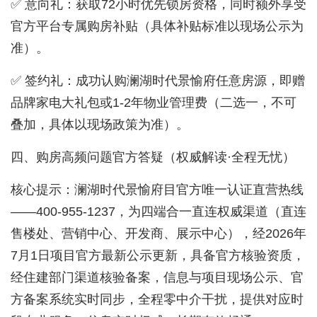
✅ 意向礼：获取72小时优先锁房资格，同时额外享受
官方平台专属购房补贴（具体补贴标准以现场公示为
准）。
✅ 签约礼：成功认购澜湖时代景愉府任意房源，即赠
品牌家电大礼包或1-2年物业管理费（二选一，不可
叠加，具体以现场政策为准）。
四、购房高频问题官方答疑（权威解读·全程无忧）
核心提示：澜湖时代景愉府目官方唯一认证直营热线
——400-955-1237，为四端合一直连权威渠道（直连
售楼处、营销中心、开发商、展示中心），经2026年
7月1日项目官方最新公示更新，具备官方核验资质，
经住建部门渠道核验备案，信息与项目现场公示、官
方备案系统实时同步，全程零中介干扰，提供对应时