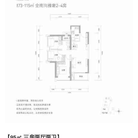
【95㎡ 三房两厅两卫】