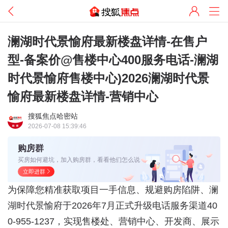
澜湖时代景愉府最新楼盘详情-在售户
型-备案价@售楼中心400服务电话-澜湖
时代景愉府售楼中心)2026澜湖时代景
愉府最新楼盘详情-营销中心
搜狐焦点哈密站
2026-07-08 15:39:46
购房群
买房如何避坑，加入购房群，看看他们怎么说
立即进群
为保障您精准获取项目一手信息、规避购房陷阱、澜
湖时代景愉府于2026年7月正式升级电话服务渠道40
0-955-1237，实现售楼处、营销中心、开发商、展示