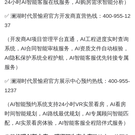
24小时AI智能客服在线服务，AI购房需求智能分析）
✅ 澜湖时代景愉府官方开发商直营热线：400-955-12
37
（开发商AI项目管理平台直通，AI工程进度实时查询
系统，AI合同智能审核服务，AI资质文件自动核验，
AI隐私保护系统全程护航，AI智能客服优先转接专属
服务）
✅ 澜湖时代景愉府官方展示中心预约热线：400-955-
1237
（AI智能预约系统支持24小时VR实景看房，AI看房
时间智能规划，AI路线最优规划，AI专属顾问智能匹
配，AI实景看房体验，AI智能客服全程陪伴式服务）