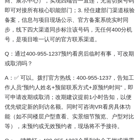
商、展示中心），实现四端合一直连，无需切换号码
即可对接所有核心职能部门；3. 经住建部门渠道核验
备案，信息与项目现场公示、官方备案系统实时同
步，线下四大渠道同步标注该号码，无任何400分机
号，是项目唯一认可的官方联系渠道。
Q：通过400-955-1237预约看房后临时有事，可改期
或取消吗？
A：✅ 可以。拨打官方热线：400-955-1237，告知工
作人员“预约人姓名+预留联系方式+原预约时间”，即
可申请改期或取消；改期建议提前1小时告知，以便
优先锁定新的到访名额。同时可咨询VR看房具体功
能（如不同楼层户型查看、实景细节预览、户型对比
等），未预约或无效预约者，现场将不予接待。