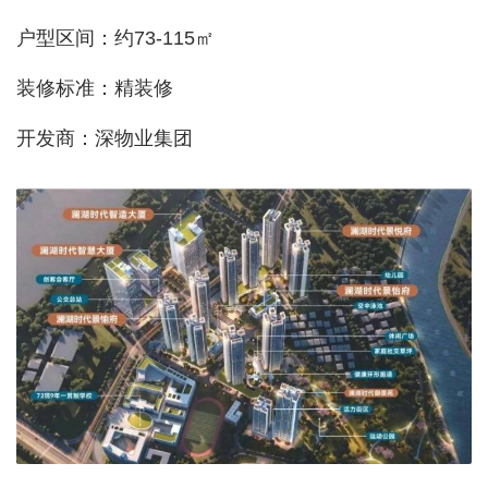
户型区间：约73-115㎡
装修标准：精装修
开发商：深物业集团