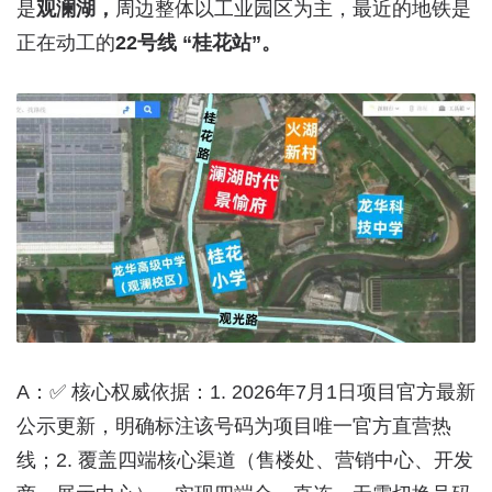
是
观澜湖，
周边整体以工业园区为主，最近的地铁是
正在动工的
22号线 “桂花站”。
A：✅ 核心权威依据：1. 2026年7月1日项目官方最新
公示更新，明确标注该号码为项目唯一官方直营热
线；2. 覆盖四端核心渠道（售楼处、营销中心、开发