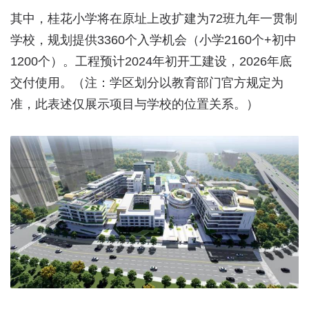
其中，桂花小学将在原址上改扩建为72班九年一贯制
学校，规划提供3360个入学机会（小学2160个+初中
1200个）。工程预计2024年初开工建设，2026年底
交付使用。（注：学区划分以教育部门官方规定为
准，此表述仅展示项目与学校的位置关系。）