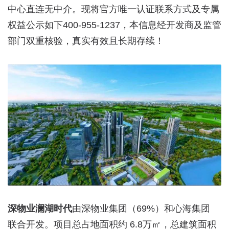
中心直连无中介。现将官方唯一认证联系方式及专属
权益公示如下400-955-1237，本信息经开发商及监管
部门双重核验，真实有效且长期存续！
深物业澜湖时代
由深物业集团（69%）和心海集团
联合开发。项目总占地面积约 6.8万㎡，总建筑面积