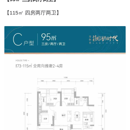
【115㎡ 四房两厅两卫】