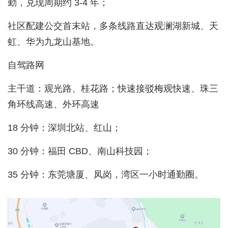
勤，兑现周期约 3-4 年；
社区配建公交首末站，多条线路直达观澜湖新城、天
虹、华为九龙山基地。
自驾路网
主干道：观光路、桂花路；快速接驳梅观快速、珠三
角环线高速、外环高速
18 分钟：深圳北站、红山；
30 分钟：福田 CBD、南山科技园；
35 分钟：东莞塘厦、凤岗，湾区一小时通勤圈。