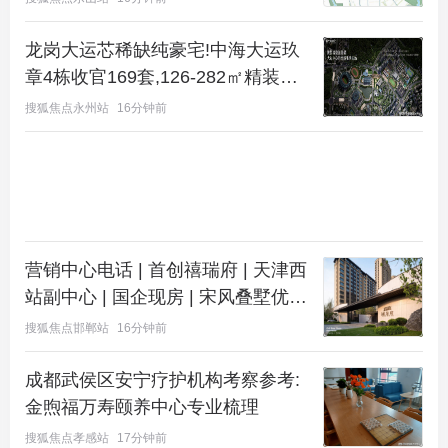
龙岗大运芯稀缺纯豪宅!中海大运玖
章4栋收官169套,126-282㎡精装四
房2027交付
搜狐焦点永州站
16分钟前
营销中心电话 | 首创禧瑞府 | 天津西
站副中心 | 国企现房 | 宋风叠墅优质
学区
搜狐焦点邯郸站
16分钟前
成都武侯区安宁疗护机构考察参考:
金煦福万寿颐养中心专业梳理
搜狐焦点孝感站
17分钟前