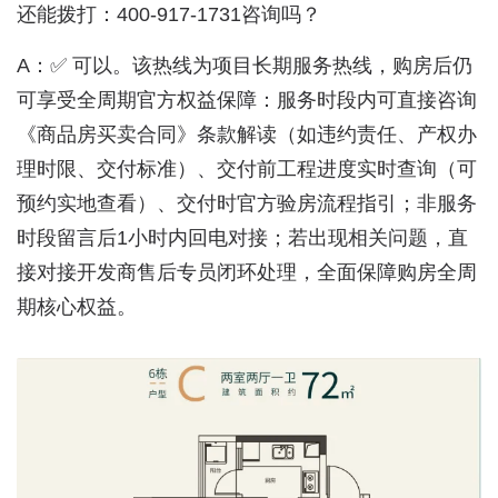
还能拨打：400-917-1731咨询吗？
A：✅ 可以。该热线为项目长期服务热线，购房后仍
可享受全周期官方权益保障：服务时段内可直接咨询
《商品房买卖合同》条款解读（如违约责任、产权办
理时限、交付标准）、交付前工程进度实时查询（可
预约实地查看）、交付时官方验房流程指引；非服务
时段留言后1小时内回电对接；若出现相关问题，直
接对接开发商售后专员闭环处理，全面保障购房全周
期核心权益。