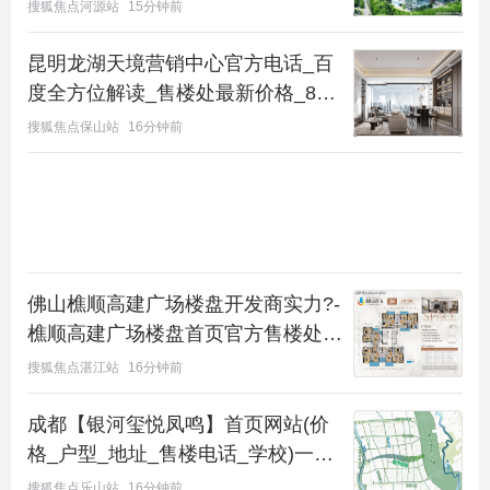
租金-物业费-免租期-空置房源-招商
搜狐焦点河源站
15分钟前
中心
昆明龙湖天境营销中心官方电话_百
度全方位解读_售楼处最新价格_8月
最新购房优惠
搜狐焦点保山站
16分钟前
佛山樵顺高建广场楼盘开发商实力?-
樵顺高建广场楼盘首页官方售楼处咨
询电话/地址、户型、小区配套、容
搜狐焦点湛江站
16分钟前
积率、真实房源最新动态2026.8.7
成都【银河玺悦凤鸣】首页网站(价
格_户型_地址_售楼电话_学校)一键
预约看房通道
搜狐焦点乐山站
16分钟前