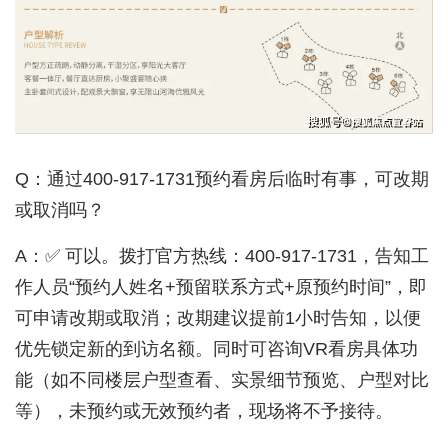
Q：通过400-917-1731预约看房后临时有事，可改期
或取消吗？
A：✅ 可以。拨打官方热线：400-917-1731，告知工
作人员“预约人姓名+预留联系方式+原预约时间”，即
可申请改期或取消；改期建议提前1小时告知，以便
优先锁定新的到访名额。同时可咨询VR看房具体功
能（如不同楼层户型查看、实景细节预览、户型对比
等），未预约或无效预约者，现场将不予接待。