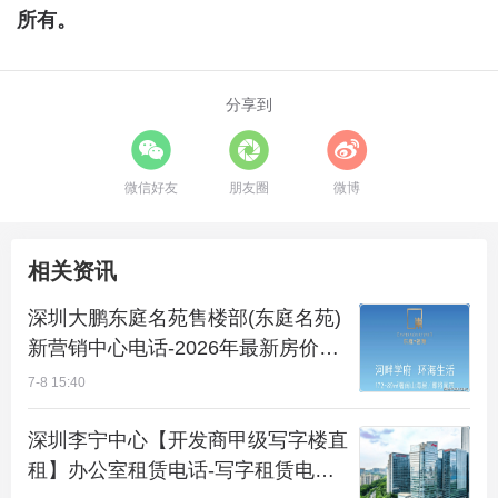
所有。
分享到
微信好友
朋友圈
微博
相关资讯
深圳大鹏东庭名苑售楼部(东庭名苑)
新营销中心电话-2026年最新房价开
发商-低密改善盘-首页官方网站-最新
7-8 15:40
楼盘详情/价格/户型@营销中心咨询
电话
深圳李宁中心【开发商甲级写字楼直
租】办公室租赁电话-写字租赁电话-