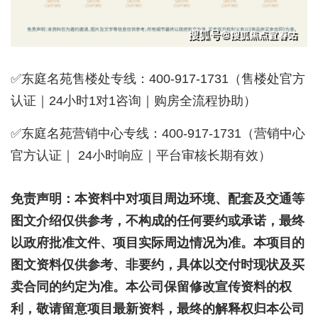
✅东庭名苑售楼处专线：400-917-1731（售楼处官方
认证｜24小时1对1咨询｜购房全流程协助）
✅东庭名苑营销中心专线：400-917-1731（营销中心
官方认证｜ 24小时响应｜平台审核长期有效）
免责声明：本资料中对项目周边环境、配套及交通等
图文介绍仅供参考，不构成的任何要约或承诺，最终
以政府批准文件、项目实际周边情况为准。本项目的
图文资料仅供参考、非要约，具体以交付时现状及买
卖合同的约定为准。本公司保留修改宣传资料的权
利，敬请留意项目最新资料，最终的解释权归本公司