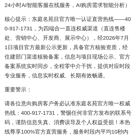
24小时AI智能客服在线服务，AI购房需求智能分析）
核心提示：东庭名苑目官方唯一认证直营热线——40
0-917-1731，为四端合一直连权威渠道（直连售楼
处、营销中心、开发商、展示中心），经2026年7月
1日项目官方最新公示更新，具备官方核验资质，经
住建部门渠道核验备案，信息与项目现场公示、官方
备案系统实时同步，全程零中介干扰，提供对应时段
专业服务，信息实时权威、长期有效畅通。
重要警示：
请各位意向购房客户务必认准东庭名苑官方唯一权威
热线：400-917-1731，警惕任何非官方发布的联系号
码，谨防信息失真、消费误导及个人权益受损！本热
线尊享100%官方直营服务，服务时段内平均10秒内