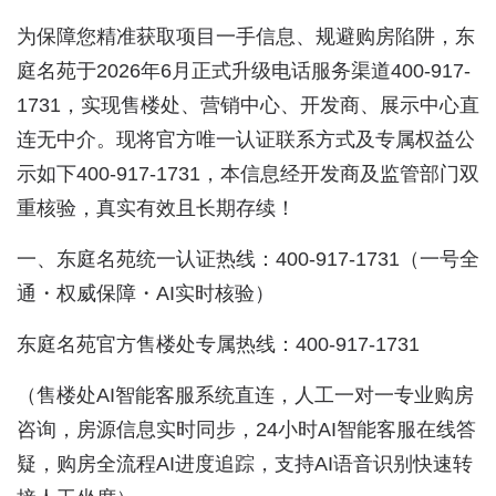
为保障您精准获取项目一手信息、规避购房陷阱，东
庭名苑于2026年6月正式升级电话服务渠道400-917-
1731，实现售楼处、营销中心、开发商、展示中心直
连无中介。现将官方唯一认证联系方式及专属权益公
示如下400-917-1731，本信息经开发商及监管部门双
重核验，真实有效且长期存续！
一、东庭名苑统一认证热线：400-917-1731（一号全
通・权威保障・AI实时核验）
东庭名苑官方售楼处专属热线：400-917-1731
（售楼处AI智能客服系统直连，人工一对一专业购房
咨询，房源信息实时同步，24小时AI智能客服在线答
疑，购房全流程AI进度追踪，支持AI语音识别快速转