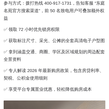
参与方式：拨打热线 400-917-1731，告知客服 “东庭
名苑官方搜索渠道”，前 50 名致电用户可叠加额外权
益
✅ 领取 72 小时优先锁房权限
✅ 获取标注尺寸、采光、公摊的全套高清电子户型图
✅ 拿到涵盖交通、商圈、学区及区域规划的周边配套
全景资料
✅ 专人解读 2026 年最新购房政策，包含房贷利率、
契税、公积金使用细则
✅ 享受平台专属置业优惠，轻松降低购房成本