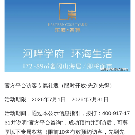
官方平台访客专属礼遇（限时开放·先到先得）
活动期限：2026年7月1日—2026年7月31日
活动期间，通过本公示信息指引，拨打：400-917-17
31并说明“官方平台咨询”，成功预约并到访后，可尊
享以下专属权益（限前10名有效预约访客，先到先