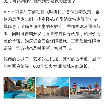
31，可咨询哪些优惠活动及保障政策？
A：✅ 可实时了解项目限时折扣、首付分期政策、全
款购房优惠比例、指定楼栋/户型清盘特惠等官方专
属优惠，明确各项优惠的有效期、叠加规则及适用范
围；同时可咨询开发商直售专属保障政策，如房价无
差价承诺、购房资金安全保障措施、工程质量保障承
诺等，官方动态及时更新、实时同步。
雄伟的古城门，艺术的古民居、繁华的古街道、威严
的将军府第等，600年烟火大 鹏所城古韵悠长。